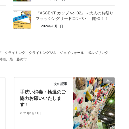
『ASCENT カップ vol.02』～大人のお祭り
フラッシングリードコンペ～ 開催！！
2024年8月1日
プ
クライミング
クライミングジム
ジェイウォール
ボルダリング
神奈川県
藤沢市
shop
次の記事
手洗い消毒・検温のご
協力お願いいたしま
す！
2021年1月11日