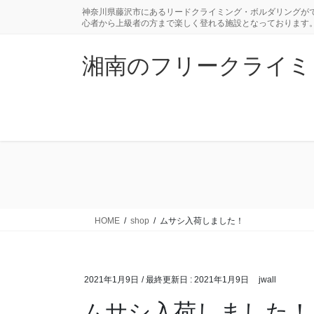
コ
ナ
神奈川県藤沢市にあるリードクライミング・ボルダリングがで
ン
ビ
心者から上級者の方まで楽しく登れる施設となっております
テ
ゲ
ン
ー
湘南のフリークライミングジ
ツ
シ
に
ョ
移
ン
動
に
移
動
HOME
shop
ムサシ入荷しました！
2021年1月9日
/ 最終更新日 :
2021年1月9日
jwall
ムサシ入荷しました！