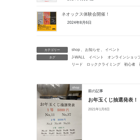
ネオックス体験会開催！
2024年8月6日
shop
、
お知らせ
、
イベント
カテゴリー
J-WALL
イベント
オンラインショッ
タグ
リード
ロッククライミング
初心者
shop
前の記事
お年玉くじ抽選発表！
2021年1月8日