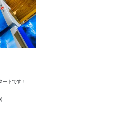
タートです！
)