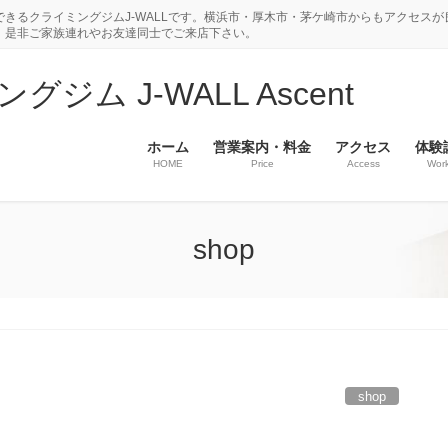
きるクライミングジムJ-WALLです。横浜市・厚木市・茅ケ崎市からもアクセスが
。是非ご家族連れやお友達同士でご来店下さい。
ム J-WALL Ascent
ホーム
営業案内・料金
アクセス
体験
HOME
Price
Access
Wor
shop
shop