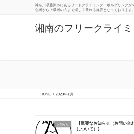
コ
ナ
神奈川県藤沢市にあるリードクライミング・ボルダリングがで
ン
ビ
心者から上級者の方まで楽しく登れる施設となっております
テ
ゲ
ン
ー
湘南のフリークライミングジ
ツ
シ
に
ョ
移
ン
動
に
移
動
HOME
2023年1月
【重要なお知らせ（お問い合
お知らせ
について）】