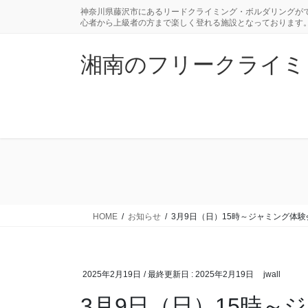
コ
ナ
神奈川県藤沢市にあるリードクライミング・ボルダリングがで
ン
ビ
心者から上級者の方まで楽しく登れる施設となっております
テ
ゲ
ン
ー
湘南のフリークライミングジ
ツ
シ
に
ョ
移
ン
動
に
移
動
HOME
お知らせ
3月9日（日）15時～ジャミング体
2025年2月19日
/ 最終更新日 :
2025年2月19日
jwall
3月9日（日）15時～