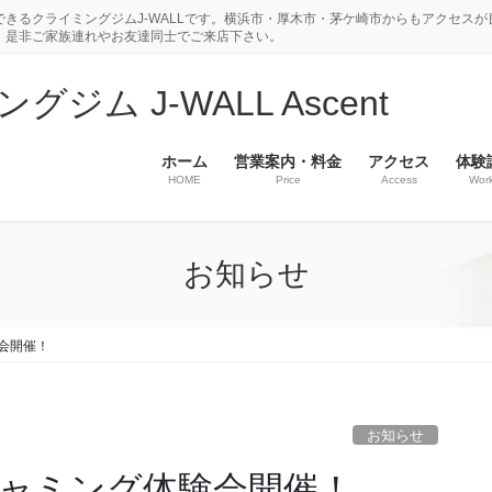
きるクライミングジムJ-WALLです。横浜市・厚木市・茅ケ崎市からもアクセスが
。是非ご家族連れやお友達同士でご来店下さい。
ム J-WALL Ascent
ホーム
営業案内・料金
アクセス
体験
HOME
Price
Access
Wor
お知らせ
験会開催！
お知らせ
ジャミング体験会開催！