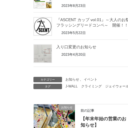
2023年8月23日
『ASCENT カップ vol.01』～大人のお
フラッシングリードコンペ～ 開催！
2023年5月22日
入り口変更のお知らせ
2023年4月20日
お知らせ
、
イベント
カテゴリー
J-WALL
クライミング
ジェイウォー
タグ
お知らせ
前の記事
【年末年始の営業のお
知らせ】