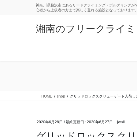
コ
ナ
神奈川県藤沢市にあるリードクライミング・ボルダリングがで
ン
ビ
心者から上級者の方まで楽しく登れる施設となっております
テ
ゲ
ン
ー
湘南のフリークライミングジ
ツ
シ
に
ョ
移
ン
動
に
移
動
HOME
shop
グリッドロックスクリューゲート入荷し
2020年6月28日
/ 最終更新日 :
2020年6月27日
jwall
グリッドロックスクリ