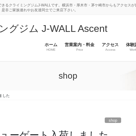
きるクライミングジムJ-WALLです。横浜市・厚木市・茅ケ崎市からもアクセスが
。是非ご家族連れやお友達同士でご来店下さい。
ム J-WALL Ascent
ホーム
営業案内・料金
アクセス
体験
HOME
Price
Access
Wor
shop
ました
shop
ューゲート入荷しました