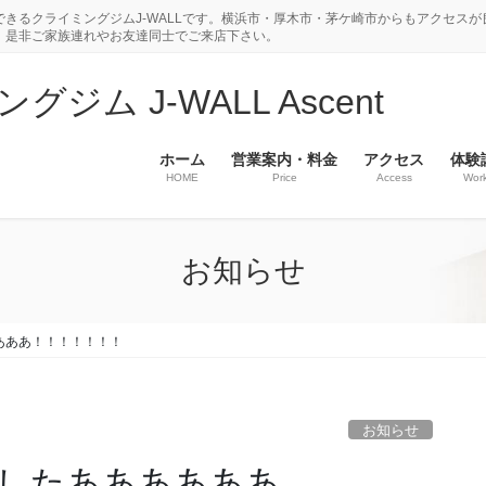
きるクライミングジムJ-WALLです。横浜市・厚木市・茅ケ崎市からもアクセスが
。是非ご家族連れやお友達同士でご来店下さい。
ム J-WALL Ascent
ホーム
営業案内・料金
アクセス
体験
HOME
Price
Access
Wor
お知らせ
あああ！！！！！！！
お知らせ
したああああああ