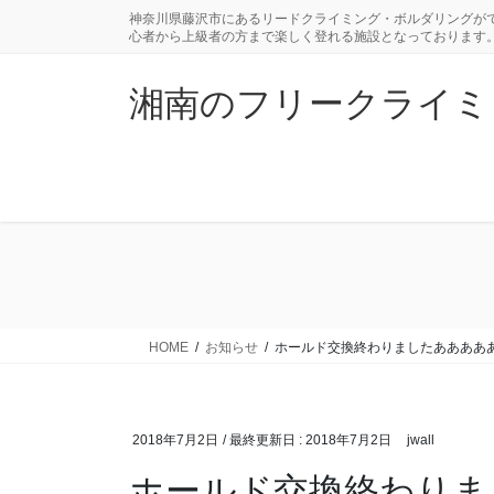
コ
ナ
神奈川県藤沢市にあるリードクライミング・ボルダリングがで
ン
ビ
心者から上級者の方まで楽しく登れる施設となっております
テ
ゲ
ン
ー
湘南のフリークライミングジ
ツ
シ
に
ョ
移
ン
動
に
移
動
HOME
お知らせ
ホールド交換終わりましたああああ
2018年7月2日
/ 最終更新日 :
2018年7月2日
jwall
ホールド交換終わりま