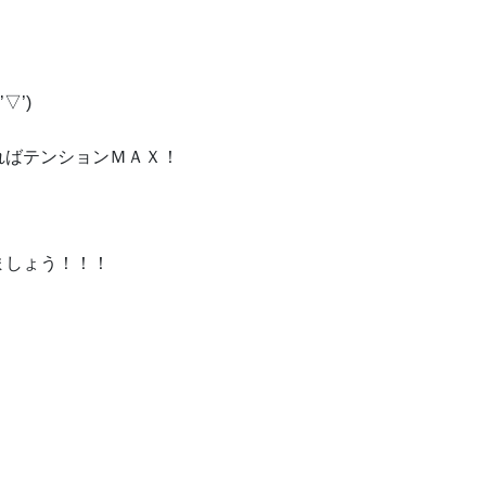
▽’)
ればテンションＭＡＸ！
ましょう！！！