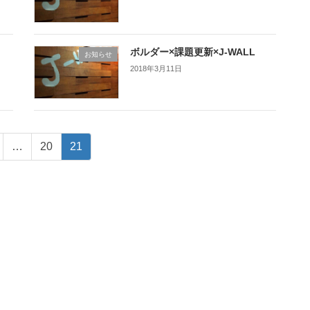
ボルダー×課題更新×J-WALL
お知らせ
2018年3月11日
ペ
ペ
…
20
21
ー
ー
ジ
ジ