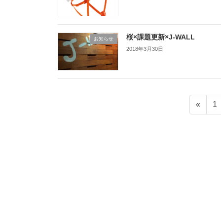
桜×課題更新×J-WALL
お知らせ
2018年3月30日
投
ペ
«
1
稿
ー
ジ
の
ペ
ー
ジ
送
り