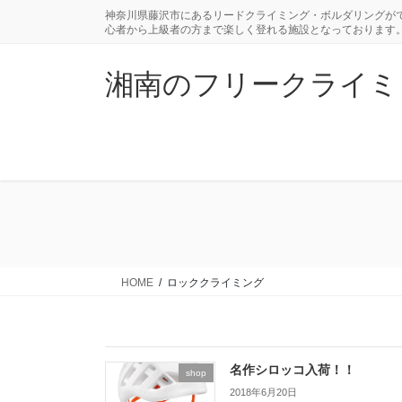
コ
ナ
神奈川県藤沢市にあるリードクライミング・ボルダリングがで
ン
ビ
心者から上級者の方まで楽しく登れる施設となっております
テ
ゲ
ン
ー
湘南のフリークライミングジ
ツ
シ
に
ョ
移
ン
動
に
移
動
HOME
ロッククライミング
名作シロッコ入荷！！
shop
2018年6月20日