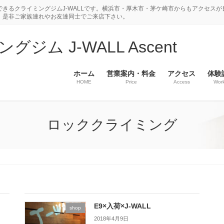
きるクライミングジムJ-WALLです。横浜市・厚木市・茅ケ崎市からもアクセスが
。是非ご家族連れやお友達同士でご来店下さい。
ム J-WALL Ascent
ホーム
営業案内・料金
アクセス
体験
HOME
Price
Access
Wor
ロッククライミング
E9×入荷×J-WALL
shop
2018年4月9日