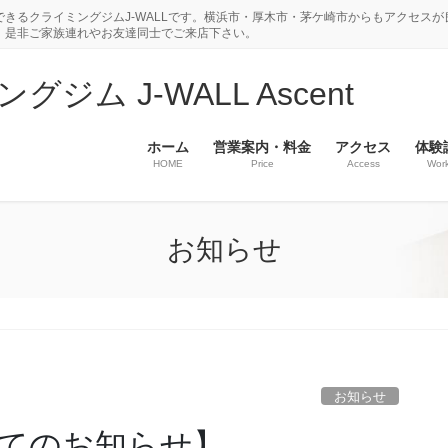
きるクライミングジムJ-WALLです。横浜市・厚木市・茅ケ崎市からもアクセスが
。是非ご家族連れやお友達同士でご来店下さい。
ム J-WALL Ascent
ホーム
営業案内・料金
アクセス
体験
HOME
Price
Access
Wor
お知らせ
】
お知らせ
てのお知らせ】