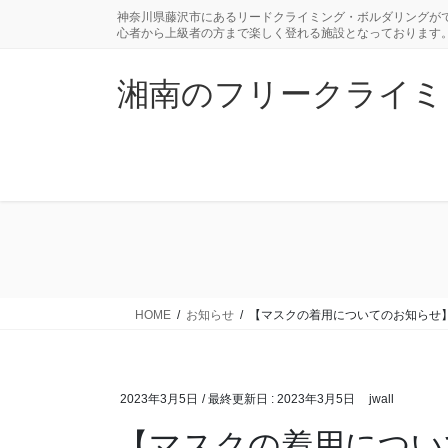
コ
ナ
神奈川県藤沢市にあるリードクライミング・ボルダリングがで
ン
ビ
心者から上級者の方まで楽しく登れる施設となっております
テ
ゲ
ン
ー
湘南のフリークライミングジ
ツ
シ
に
ョ
移
ン
動
に
移
動
HOME
お知らせ
【マスクの着用についてのお知らせ
2023年3月5日
/ 最終更新日 :
2023年3月5日
jwall
【マスクの着用につい